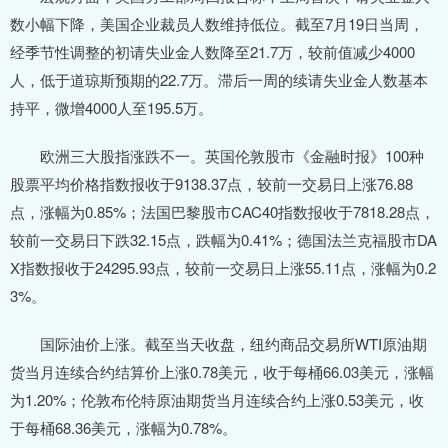
数小幅下降，美国企业裁员人数维持低位。截至7月19日当周，
经季节性调整的初请失业金人数降至21.7万，较前值减少4000
人，低于道琼斯预期的22.7万。滞后一周的续请失业金人数基本
持平，微增4000人至195.5万。
欧洲三大股指涨跌不一。英国伦敦股市《金融时报》100种
股票平均价格指数报收于9138.37点，较前一交易日上涨76.88
点，涨幅为0.85%；法国巴黎股市CAC40指数报收于7818.28点，
较前一交易日下跌32.15点，跌幅为0.41%；德国法兰克福股市DA
X指数报收于24295.93点，较前一交易日上涨55.11点，涨幅为0.2
3%。
国际油价上涨。截至当天收盘，纽约商品交易所WTI原油期
货当月连续合约结算价上涨0.78美元，收于每桶66.03美元，涨幅
为1.20%；伦敦布伦特原油期货当月连续合约上涨0.53美元，收
于每桶68.36美元，涨幅为0.78%。