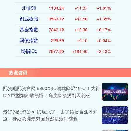
北证50
1134.24
+11.37
+1.01%
创业板指
3563.12
+47.56
+1.35%
基金指数
7242.10
+12.30
+0.17%
国债指数
229.69
+0.10
+0.04%
期指IC0
7877.80
+164.40
+2.13%
热点资讯
配资吧配资官网 9800X3D满载降温19℃！大神
DIY巨型烟囱散热塔：高度直接捅到天花板
最好的配资公司 彻底服了，去了格鲁吉亚才知
道，身处欧洲最穷国竟然是这种感觉