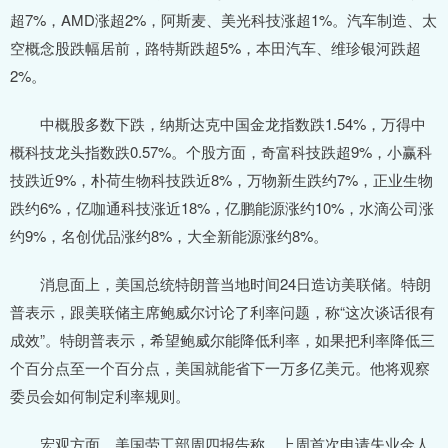
超7%，AMD涨超2%，阿斯麦、美光科技涨超1%。汽车制造、太
空概念股跌幅居前，路特斯跌超5%，本田汽车、维珍银河跌超
2%。
中概股多数下跌，纳斯达克中国金龙指数跌1.54%，万得中
概科技龙头指数跌0.57%。个股方面，奇富科技跌超9%，小赢科
技跌近9%，朴荷生物科技跌近8%，万物新生跌约7%，正业生物
跌约6%，亿咖通科技涨近18%，亿鹏能源涨约10%，水滴公司涨
约9%，名创优品涨约8%，大全新能源涨约8%。
消息面上，美国总统特朗普当地时间24日造访美联储。特朗
普表示，跟美联储主席鲍威尔讨论了利率问题，称“这次谈话很有
成效”。特朗普表示，希望鲍威尔能降低利率，如果把利率降低三
个百分点至一个百分点，美国就能省下一万多亿美元。他将观察
委员会如何制定利率规则。
宏观方面，美国劳工部周四报告称，上周首次申请失业金人