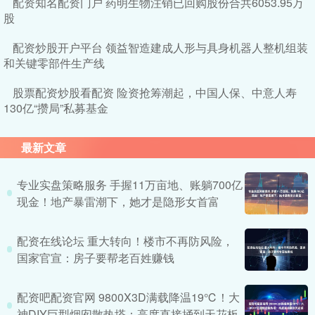
配资知名配资门户 药明生物注销已回购股份合共6053.95万
股
配资炒股开户平台 领益智造建成人形与具身机器人整机组装
和关键零部件生产线
股票配资炒股看配资 险资抢筹潮起，中国人保、中意人寿
130亿“攒局”私募基金
最新文章
专业实盘策略服务 手握11万亩地、账躺700亿
现金！地产暴雷潮下，她才是隐形女首富
配资在线论坛 重大转向！楼市不再防风险，
国家官宣：房子要帮老百姓赚钱
配资吧配资官网 9800X3D满载降温19℃！大
神DIY巨型烟囱散热塔：高度直接捅到天花板