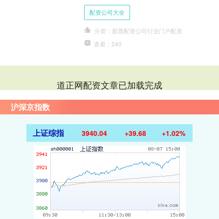
山路2-1号）召开新闻发布会，介绍推
配资公司大全
广三明医改经验、....
分类：股票配资公司行业门户配资
查看：240
道正网配资文章已加载完成
沪深京指数
上证综指
3940.04
+39.68
+1.02%