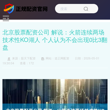
北京股票配资公司 解说：火箭连续两场
技术性KO湖人 个人认为不会出现0比3翻
盘
来源：股天下配资
网站：道正网配资
日期：2026-05-01
19:30:04
查看：172