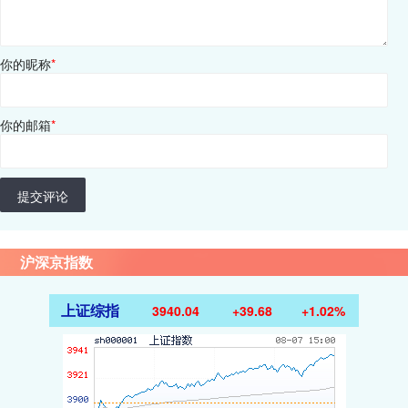
你的昵称
*
你的邮箱
*
提交评论
沪深京指数
上证综指
3940.04
+39.68
+1.02%