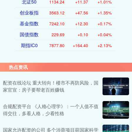
北证50
1134.24
+11.37
+1.01%
创业板指
3563.12
+47.56
+1.35%
基金指数
7242.10
+12.30
+0.17%
国债指数
229.69
+0.10
+0.04%
期指IC0
7877.80
+164.40
+2.13%
热点资讯
配资在线论坛 重大转向！楼市不再防风险，国
家官宣：房子要帮老百姓赚钱
合规配资平台 《人格心理学》：一个人值不值
得交往，多看人格，少看性格
国家允许配资的公司 多个涉蓉项目获国家科学