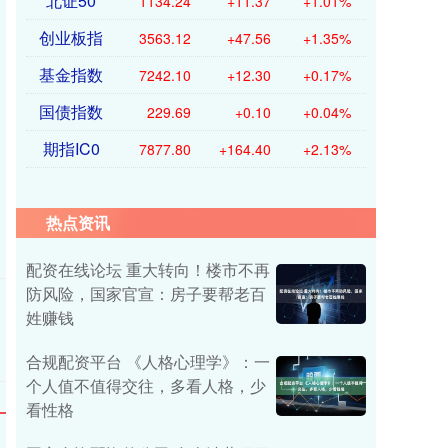
北证50
1134.24
+11.37
+1.01%
创业板指
3563.12
+47.56
+1.35%
基金指数
7242.10
+12.30
+0.17%
国债指数
229.69
+0.10
+0.04%
期指IC0
7877.80
+164.40
+2.13%
热点资讯
配资在线论坛 重大转向！楼市不再
防风险，国家官宣：房子要帮老百
姓赚钱
合规配资平台 《人格心理学》：一
个人值不值得交往，多看人格，少
看性格